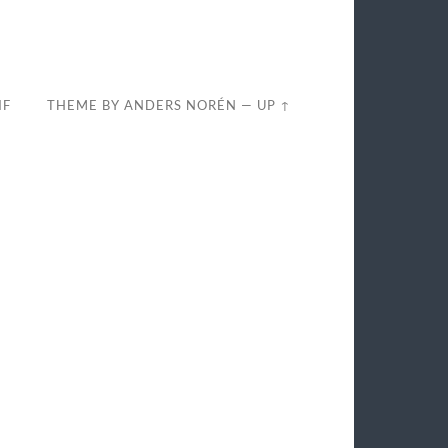
IF
THEME BY
ANDERS NORÉN
—
UP ↑