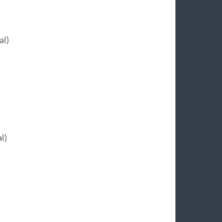
al)
l)